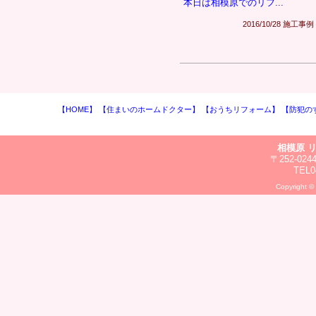
本日は相模原でのリフ...
2016/10/28 施工事例
【HOME】
【住まいのホームドクター】
【おうちリフォーム】
【防犯の
相模原 
〒252-0
TEL0
Copyright ©