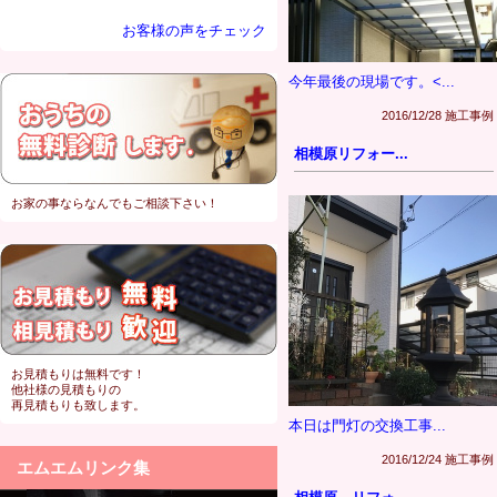
お客様の声をチェック
今年最後の現場です。<...
2016/12/28 施工事例
相模原リフォー...
お家の事ならなんでもご相談下さい！
お見積もりは無料です！
他社様の見積もりの
再見積もりも致します。
本日は門灯の交換工事...
2016/12/24 施工事例
エムエムリンク集